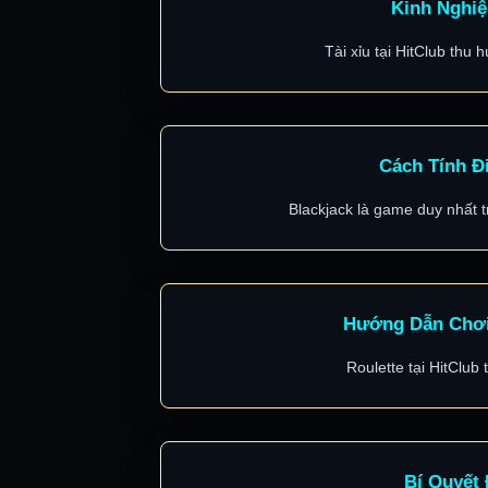
Kinh Nghiệ
Tài xỉu tại HitClub thu 
Cách Tính Đ
Blackjack là game duy nhất t
Hướng Dẫn Chơi
Roulette tại HitClub 
Bí Quyết 