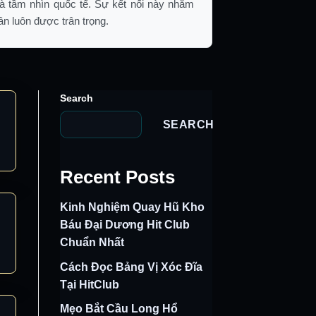
à tầm nhìn quốc tế. Sự kết nối này nhằm
ân luôn được trân trọng.
Search
SEARCH
Recent Posts
Kinh Nghiệm Quay Hũ Kho
Báu Đại Dương Hit Club
Chuẩn Nhất
Cách Đọc Bảng Vị Xóc Đĩa
Tại HitClub
Mẹo Bắt Cầu Long Hổ