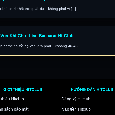
khó chơi nhất trong tài xỉu – không phải vì [...]
Vốn Khi Chơi Live Baccarat HitClub
b là game có tốc độ ván vừa phải – khoảng 40-45 [...]
GIỚI THIỆU HITCLUB
HƯỚNG DẪN HITCLUB
 thiệu Hitclub
Đăng ký Hitclub
nh sách bảo mật
Nạp tiền Hitclub