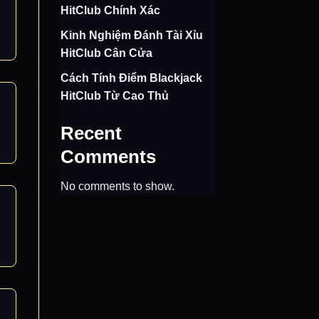
HitClub Chính Xác
Kinh Nghiệm Đánh Tài Xỉu
HitClub Cân Cửa
Cách Tính Điểm Blackjack
HitClub Từ Cao Thủ
Recent
Comments
No comments to show.