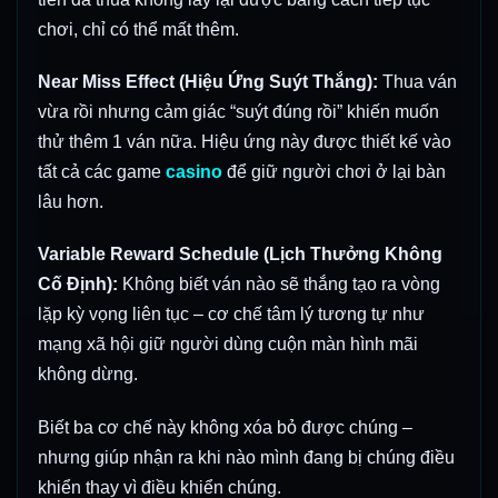
chơi, chỉ có thể mất thêm.
Near Miss Effect (Hiệu Ứng Suýt Thắng):
Thua ván
vừa rồi nhưng cảm giác “suýt đúng rồi” khiến muốn
thử thêm 1 ván nữa. Hiệu ứng này được thiết kế vào
tất cả các game
casino
để giữ người chơi ở lại bàn
lâu hơn.
Variable Reward Schedule (Lịch Thưởng Không
Cố Định):
Không biết ván nào sẽ thắng tạo ra vòng
lặp kỳ vọng liên tục – cơ chế tâm lý tương tự như
mạng xã hội giữ người dùng cuộn màn hình mãi
không dừng.
Biết ba cơ chế này không xóa bỏ được chúng –
nhưng giúp nhận ra khi nào mình đang bị chúng điều
khiển thay vì điều khiển chúng.