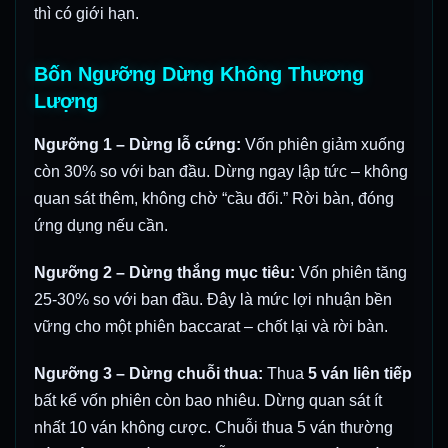
thì có giới hạn.
Bốn Ngưỡng Dừng Không Thương
Lượng
Ngưỡng 1 – Dừng lỗ cứng:
Vốn phiên giảm xuống
còn 30% so với ban đầu. Dừng ngay lập tức – không
quan sát thêm, không chờ “cầu đổi.” Rời bàn, đóng
ứng dụng nếu cần.
Ngưỡng 2 – Dừng thắng mục tiêu:
Vốn phiên tăng
25-30% so với ban đầu. Đây là mức lợi nhuận bền
vững cho một phiên baccarat – chốt lại và rời bàn.
Ngưỡng 3 – Dừng chuỗi thua:
Thua
5 ván liên tiếp
bất kể vốn phiên còn bao nhiêu. Dừng quan sát ít
nhất 10 ván không cược. Chuỗi thua 5 ván thường