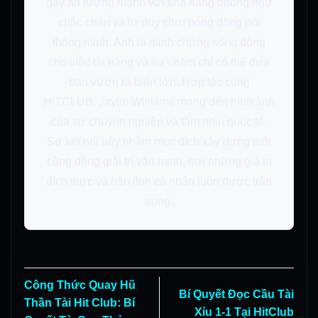
gây ấn tượng mạnh với khả năng phòng ngự
chắc chắn và tư duy chơi bóng đồng đội
thông minh. Anh là minh chứng sống động
cho việc tài năng và sự chăm chỉ có thể đưa
bạn vươn ra biển lớn. Hợp tác cùng
HITCLUB, Jaylin Williams mang đến hình ảnh
của sự chuyên nghiệp và tầm nhìn quốc tế.
Sự kết nối này nhằm mục đích xây dựng một
cộng đồng giải trí văn minh, nơi những giá trị
đích thực và bản lĩnh cá nhân luôn được trân
trọng.
Công Thức Quay Hũ
Bí Quyết Đọc Cầu Tài
Thần Tài Hit Club: Bí
Xỉu 1-1 Tại HitClub