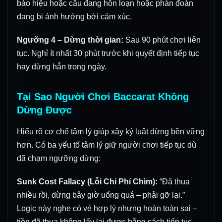
báo hiệu hoặc cầu đang hỗn loạn hoặc phán đoán
đang bị ảnh hưởng bởi cảm xúc.
Ngưỡng 4 – Dừng thời gian:
Sau 90 phút chơi liên
tục. Nghỉ ít nhất 30 phút trước khi quyết định tiếp tục
hay dừng hẳn trong ngày.
Tại Sao Người Chơi Baccarat Không
Dừng Được
Hiểu rõ cơ chế tâm lý giúp xây kỷ luật dừng bền vững
hơn. Có ba yếu tố tâm lý giữ người chơi tiếp tục dù
đã chạm ngưỡng dừng:
Sunk Cost Fallacy (Lỗi Chi Phí Chìm):
“Đã thua
nhiều rồi, dừng bây giờ uổng quá – phải gỡ lại.”
Logic này nghe có vẻ hợp lý nhưng hoàn toàn sai –
tiền đã thua không lấy lại được bằng cách tiếp tục