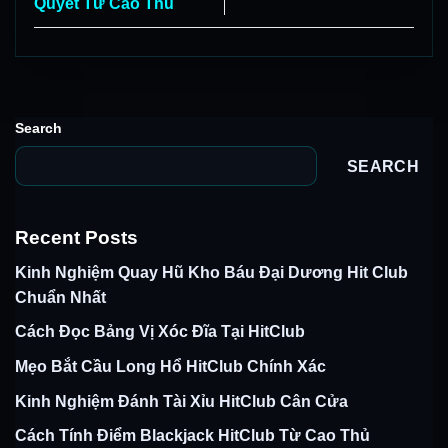
Quyết Từ Cao Thủ
Search
SEARCH
Recent Posts
Kinh Nghiệm Quay Hũ Kho Báu Đại Dương Hit Club
Chuẩn Nhất
Cách Đọc Bảng Vị Xóc Đĩa Tại HitClub
Mẹo Bắt Cầu Long Hổ HitClub Chính Xác
Kinh Nghiệm Đánh Tài Xỉu HitClub Cân Cửa
Cách Tính Điểm Blackjack HitClub Từ Cao Thủ