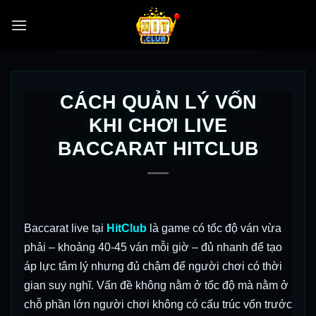
Skip
to
content
CÁCH QUẢN LÝ VỐN
KHI CHƠI LIVE
BACCARAT HITCLUB
Baccarat live tại
HitClub
là game có tốc độ ván vừa
phải – khoảng 40-45 ván mỗi giờ – đủ nhanh để tạo
áp lực tâm lý nhưng đủ chậm để người chơi có thời
gian suy nghĩ. Vấn đề không nằm ở tốc độ mà nằm ở
chỗ phần lớn người chơi không có cấu trúc vốn trước