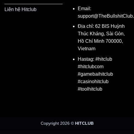
Email:
Liên hệ Hitclub
support@TheBullshitClub
Địa chỉ:
62 BIS Huỳnh
Thúc Kháng, Sài Gòn,
Hồ Chí Minh 700000,
Vietnam
Hastag: #hitclub
#hitclubcom
#gamebaihitclub
#casinohitclub
#toolhitclub
Copyright 2026 ©
HITCLUB