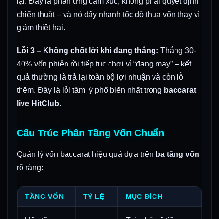
lại. Đây là phản ứng cảm xúc, không phải quyết định
chiến thuật – và nó đẩy nhanh tốc độ thua vốn thay vì
giảm thiệt hại.
Lỗi 3 – Không chốt lời khi đang thắng:
Thắng 30-
40% vốn phiên rồi tiếp tục chơi vì “đang may” – kết
quả thường là trả lại toàn bộ lợi nhuận và còn lỗ
thêm. Đây là lỗi tâm lý phổ biến nhất trong
baccarat
live HitClub
.
Cấu Trúc Phân Tầng Vốn Chuẩn
Quản lý vốn baccarat hiệu quả dựa trên
ba tầng vốn
rõ ràng:
TẦNG VỐN
TỶ LỆ
MỤC ĐÍCH