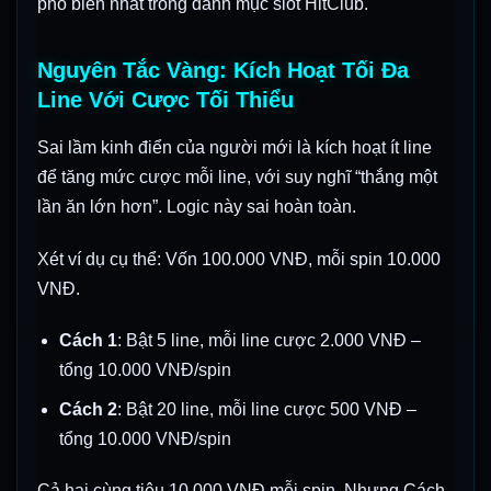
phổ biến nhất trong danh mục slot HitClub.
Nguyên Tắc Vàng: Kích Hoạt Tối Đa
Line Với Cược Tối Thiểu
Sai lầm kinh điển của người mới là kích hoạt ít line
để tăng mức cược mỗi line, với suy nghĩ “thắng một
lần ăn lớn hơn”. Logic này sai hoàn toàn.
Xét ví dụ cụ thể: Vốn 100.000 VNĐ, mỗi spin 10.000
VNĐ.
Cách 1
: Bật 5 line, mỗi line cược 2.000 VNĐ –
tổng 10.000 VNĐ/spin
Cách 2
: Bật 20 line, mỗi line cược 500 VNĐ –
tổng 10.000 VNĐ/spin
Cả hai cùng tiêu 10.000 VNĐ mỗi spin. Nhưng Cách