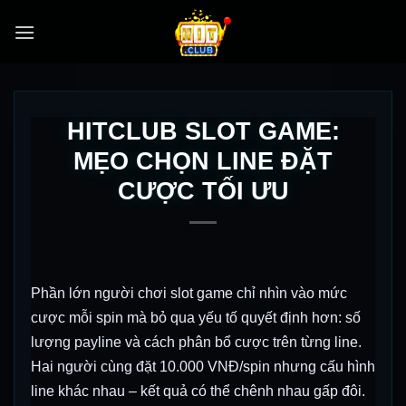
Skip
to
content
HITCLUB SLOT GAME:
MẸO CHỌN LINE ĐẶT
CƯỢC TỐI ƯU
Phần lớn người chơi slot game chỉ nhìn vào mức
cược mỗi spin mà bỏ qua yếu tố quyết định hơn: số
lượng payline và cách phân bổ cược trên từng line.
Hai người cùng đặt 10.000 VNĐ/spin nhưng cấu hình
line khác nhau – kết quả có thể chênh nhau gấp đôi.