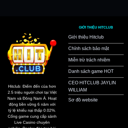
GIỚI THIỆU HITCLUB
Giới thiệu Hitclub
Chính sách bảo mật
Miễn trừ trách nhiệm
Danh sách game HOT
CEO HITCLUB JAYLIN
Hitclub: Điểm đến của hơn
WILLIAM
2.5 triệu người chơi tại Việt
Nam và Đông Nam Á. Hoạt
Sơ đồ website
động bền vững 6 năm với
tỷ lệ khiếu nại thấp 0.02%.
Cổng game cung cấp sảnh
Live Casino chuyên